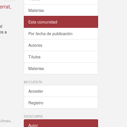
errat,
Materias
Esta comunidad
el
os a
Por fecha de publicación
Autores
Títulos
Materias
MI CUENTA
Acceder
Registro
DESCUBRE
uilmes
,
Autor