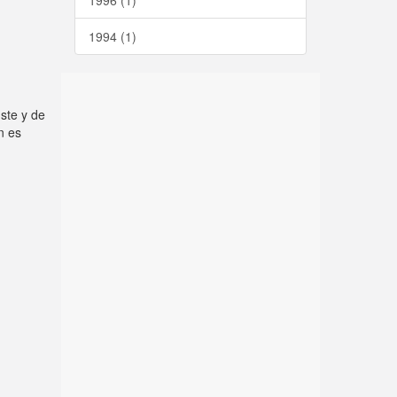
1996 (1)
1994 (1)
uste y de
n es