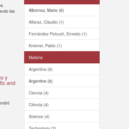
es
Albornoz, Mario (6)
zando las
Alfaraz, Claudio (1)
Fernández Polcuch, Ernesto (1)
Kreimer, Pablo (1)
Materia
Argentina (6)
co y
Argentine (6)
fic and
Ciencia (4)
gendró
Ciência (4)
Science (4)
Technology (3)