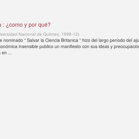
ia : ¿como y por qué?
iversidad Nacional de Quilmes
,
1998-12
)
nominado “ Salvar la Ciencia Britanica ” hizo del largo período del aj
económica insensible publico un manifiesto con sus ideas y preocupació
 en ...