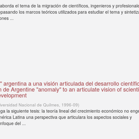
 aborda el tema de la migración de científicos, ingenieros y profesional
pasando los marcos teóricos utilizados para estudiar el tema y sinteti
ones ...
 argentina a una visión articulada del desarrollo científi
de Argentine "anomaly" to an articulate vision of scienti
development
iversidad Nacional de Quilmes
,
1996-09
)
ega la siguiente tesis: la teoría lineal del crecimiento económico no en
mérica Latina una perspectiva que articulara los aspectos sociales y
foque del ...