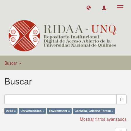
Toggl
navig
Buscar
Buscar
Ir
2018 ×
Universidades ×
Environment ×
Carballo, Cristina Teresa ×
Mostrar filtros avanzados