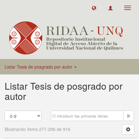
Toggl
navig
Listar Tesis de posgrado por autor
Listar Tesis de posgrado por
autor
Ir
Mostrando ítems 277-296 de 916