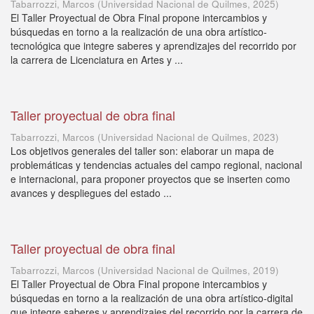
Tabarrozzi, Marcos
(
Universidad Nacional de Quilmes
,
2025
)
El Taller Proyectual de Obra Final propone intercambios y
búsquedas en torno a la realización de una obra artístico-
tecnológica que integre saberes y aprendizajes del recorrido por
la carrera de Licenciatura en Artes y ...
Taller proyectual de obra final
Tabarrozzi, Marcos
(
Universidad Nacional de Quilmes
,
2023
)
Los objetivos generales del taller son: elaborar un mapa de
problemáticas y tendencias actuales del campo regional, nacional
e internacional, para proponer proyectos que se inserten como
avances y despliegues del estado ...
Taller proyectual de obra final
Tabarrozzi, Marcos
(
Universidad Nacional de Quilmes
,
2019
)
El Taller Proyectual de Obra Final propone intercambios y
búsquedas en torno a la realización de una obra artístico-digital
que integre saberes y aprendizajes del recorrido por la carrera de