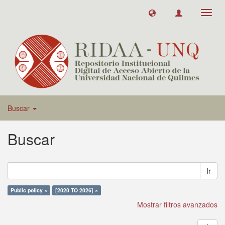
Toggl
navig
Buscar
Buscar
Ir
Public policy ×
[2020 TO 2026] ×
Mostrar filtros avanzados