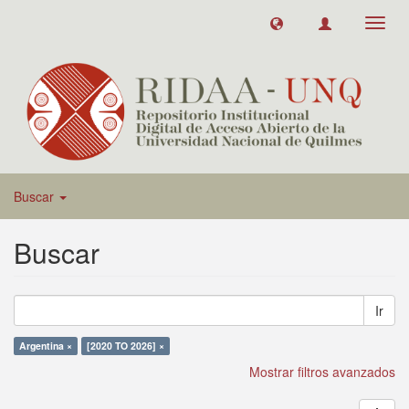
Toggl
navig
Buscar
Buscar
Ir
Argentina ×
[2020 TO 2026] ×
Mostrar filtros avanzados