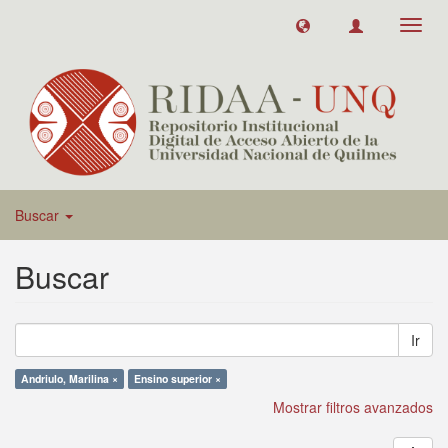
Toggl
navig
Buscar
Buscar
Ir
Andriulo, Marilina ×
Ensino superior ×
Mostrar filtros avanzados