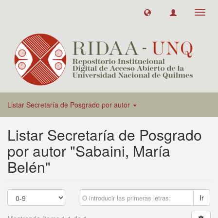
Toggl
navig
Listar Secretaría de Posgrado por autor
Listar Secretaría de Posgrado
por autor "Sabaini, María
Belén"
Ir