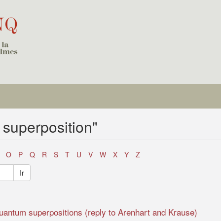
 superposition"
O
P
Q
R
S
T
U
V
W
X
Y
Z
Ir
quantum superpositions (reply to Arenhart and Krause)