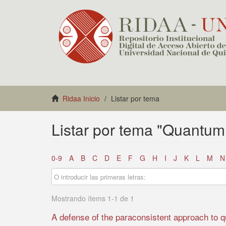
Ridaa Inicio
Listar por tema
Listar por tema "Quantum
0-9
A
B
C
D
E
F
G
H
I
J
K
L
M
N
Mostrando ítems 1-1 de 1
A defense of the paraconsistent approach to 