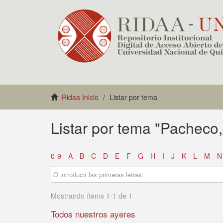
Ridaa Inicio
Listar por tema
Listar por tema "Pacheco
0-9
A
B
C
D
E
F
G
H
I
J
K
L
M
N
Mostrando ítems 1-1 de 1
Todos nuestros ayeres