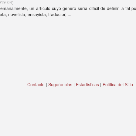
019-04
)
manalmente, un artículo cuyo género sería difícil de definir, a tal p
a, novelista, ensayista, traductor, ...
Contacto
|
Sugerencias
|
Estadísticas
|
Política del Sitio