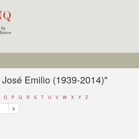
, José Emilio (1939-2014)"
O
P
Q
R
S
T
U
V
W
X
Y
Z
Ir